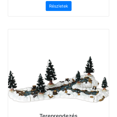
Részletek
Tereprendezés