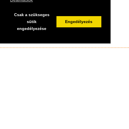
Csak a szükseges
sütik
Engedélyezés
engedélyezése
Házak, figurák és kiegészítők széles választékával állunk
rendelkezésére.