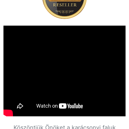
Köszöntjük Önöket a karácsonyi faluk