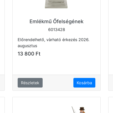
Emlékmű Őfelségének
6013428
Előrendelhető, vàrható érkezés 2026.
augusztus
13 800 Ft
Részletek
Kosárba