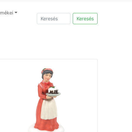
rmékei
Keresés