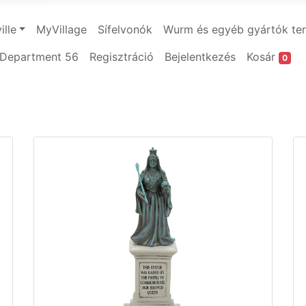
ille
MyVillage
Sífelvonók
Wurm és egyéb gyártók te
Department 56
Regisztráció
Bejelentkezés
Kosár
0