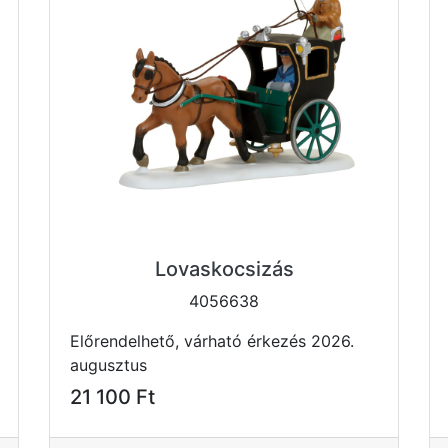
Lovaskocsizás
4056638
Előrendelhető, várható érkezés 2026.
augusztus
21 100 Ft