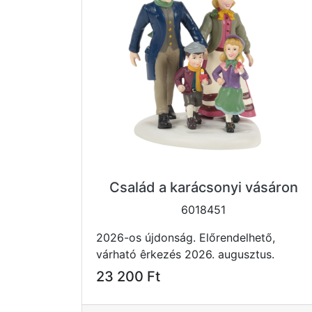
Család a karácsonyi vásáron
6018451
2026-os újdonság. Előrendelhető,
várható êrkezés 2026. augusztus.
23 200 Ft