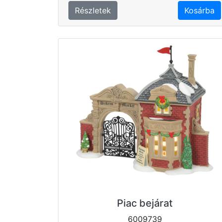
Részletek
Kosárba
Piac bejárat
6009739