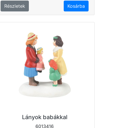
Részletek
Kosárba
Lányok babákkal
6013416