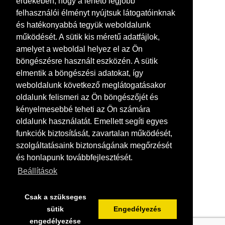
érdekében, hogy a lehető legjobb
felhasználói élményt nyújtsuk látogatóinknak
és hatékonyabbá tegyük weboldalunk
működését. A sütik kis méretű adatfájlok,
amelyet a weboldal helyez el az Ön
böngészésre használt eszközén. A sütik
elmentik a böngészési adatokat, így
weboldalunk következő meglátogatásakor
oldalunk felismeri az Ön böngészőjét és
kényelmesebbé teheti az Ön számára
oldalunk használatát. Emellett segíti egyes
funkciók biztosítását, zavartalan működését,
szolgáltatásaink biztonságának megőrzését
és honlapunk továbbfejlesztését.
Beállítások
Csak a szükseges
sütik
Engedélyezés
engedélyezése