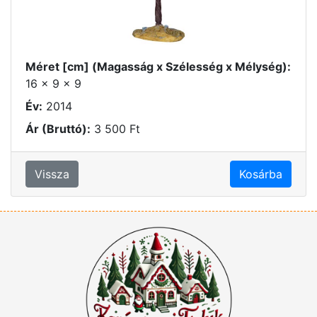
Méret [cm] (Magasság x Szélesség x Mélység):
16 x 9 x 9
Év:
2014
Ár (Bruttó):
3 500 Ft
Vissza
Kosárba