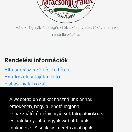
Házak, figurák és kiegészítők széles választékával állunk
rendelkezésére.
Rendelési információk
Általános szerződési feltételek
Adatkezelési tájékoztató
Elállási nyilatkozat
A weboldalon sütiket használunk annak
érdekében, hogy a lehető legjobb
Kapcsolat
felhasználói élményt nyújtsuk látogatóinknak
Írjon emailt:
és hatékonyabbá tegyük weboldalunk
karacsonyifaluk.hu
gmail.com
működését. A sütik kis méretű adatfájlok,