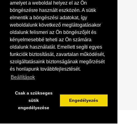
amelyet a weboldal helyez el az Ön
Nyitvatartás: Előre egyeztetett időpontban
böngészésre használt eszközén. A sütik
Postacím: 8360 Keszthely Hévízi út 48
elmentik a böngészési adatokat, így
Telefonszám: +36204553021
weboldalunk következő meglátogatásakor
Megnyitás Google Maps-ben
oldalunk felismeri az Ön böngészőjét és
kényelmesebbé teheti az Ön számára
oldalunk használatát. Emellett segíti egyes
funkciók biztosítását, zavartalan működését,
szolgáltatásaink biztonságának megőrzését
és honlapunk továbbfejlesztését.
Beállítások
Csak a szükseges
sütik
Engedélyezés
© karacsonyifaluk.hu 2026
engedélyezése