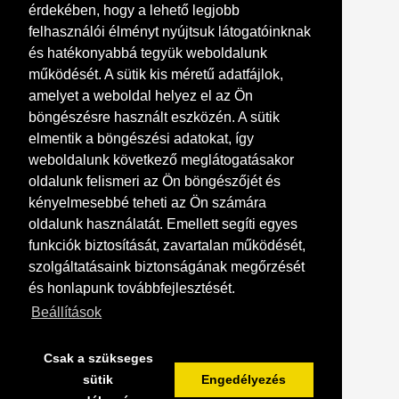
érdekében, hogy a lehető legjobb
Kapcsolat
felhasználói élményt nyújtsuk látogatóinknak
Írjon emailt:
és hatékonyabbá tegyük weboldalunk
karacsonyifaluk.hu
gmail.com
működését. A sütik kis méretű adatfájlok,
amelyet a weboldal helyez el az Ön
Nyitvatartás: Előre egyeztetett időpontban
böngészésre használt eszközén. A sütik
Postacím: 8360 Keszthely Hévízi út 48
elmentik a böngészési adatokat, így
Telefonszám: +36204553021
weboldalunk következő meglátogatásakor
Megnyitás Google Maps-ben
oldalunk felismeri az Ön böngészőjét és
kényelmesebbé teheti az Ön számára
oldalunk használatát. Emellett segíti egyes
funkciók biztosítását, zavartalan működését,
szolgáltatásaink biztonságának megőrzését
és honlapunk továbbfejlesztését.
Beállítások
Csak a szükseges
sütik
Engedélyezés
© karacsonyifaluk.hu 2026