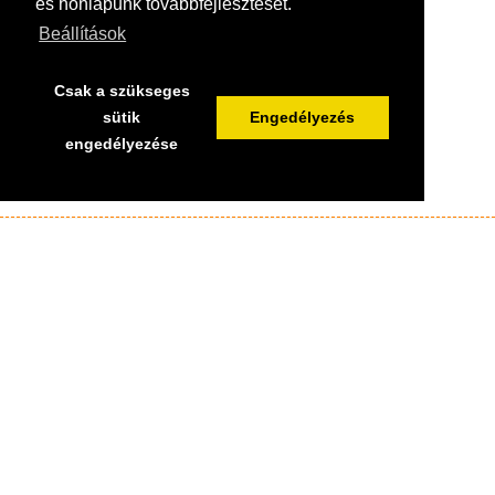
és honlapunk továbbfejlesztését.
Beállítások
Csak a szükseges
sütik
Engedélyezés
engedélyezése
Házak, figurák és kiegészítők széles választékával állunk