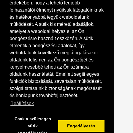
érdekében, hogy a lehető legjobb
Kapcsolat
felhasználói élményt nyújtsuk látogatóinknak
Írjon emailt:
és hatékonyabbá tegyük weboldalunk
karacsonyifaluk.hu
gmail.com
működését. A sütik kis méretű adatfájlok,
amelyet a weboldal helyez el az Ön
Nyitvatartás: Előre egyeztetett időpontban
böngészésre használt eszközén. A sütik
Postacím: 8360 Keszthely Hévízi út 48
elmentik a böngészési adatokat, így
Telefonszám: +36204553021
weboldalunk következő meglátogatásakor
Megnyitás Google Maps-ben
oldalunk felismeri az Ön böngészőjét és
kényelmesebbé teheti az Ön számára
oldalunk használatát. Emellett segíti egyes
funkciók biztosítását, zavartalan működését,
szolgáltatásaink biztonságának megőrzését
és honlapunk továbbfejlesztését.
Beállítások
Csak a szükseges
sütik
Engedélyezés
© karacsonyifaluk.hu 2026