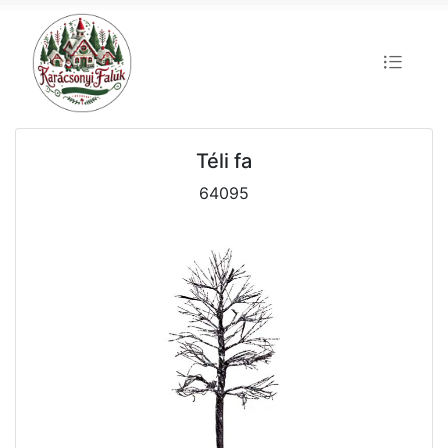
Téli fa
64095